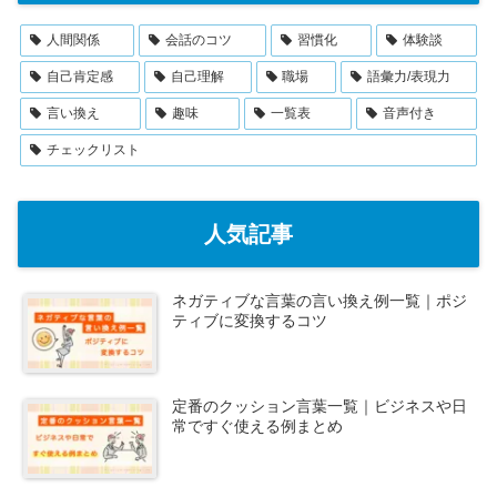
人間関係
会話のコツ
習慣化
体験談
自己肯定感
自己理解
職場
語彙力/表現力
言い換え
趣味
一覧表
音声付き
チェックリスト
人気記事
ネガティブな言葉の言い換え例一覧｜ポジ
ティブに変換するコツ
定番のクッション言葉一覧｜ビジネスや日
常ですぐ使える例まとめ