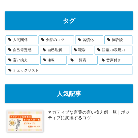
タグ
人間関係
会話のコツ
習慣化
体験談
自己肯定感
自己理解
職場
語彙力/表現力
言い換え
趣味
一覧表
音声付き
チェックリスト
人気記事
ネガティブな言葉の言い換え例一覧｜ポジ
ティブに変換するコツ