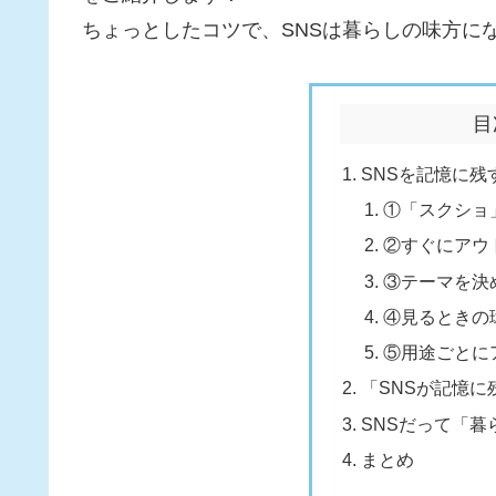
ちょっとしたコツで、SNSは暮らしの味方に
目
SNSを記憶に
①「スクショ
②すぐにアウ
③テーマを決
④見るときの
⑤用途ごとに
「SNSが記憶
SNSだって「
まとめ