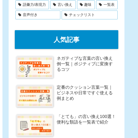
語彙力/表現力
言い換え
趣味
一覧表
音声付き
チェックリスト
人気記事
ネガティブな言葉の言い換え
例一覧｜ポジティブに変換す
るコツ
定番のクッション言葉一覧｜
ビジネスや日常ですぐ使える
例まとめ
「とても」の言い換え100選！
便利な類語を一覧表で紹介